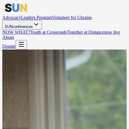
Advocacy
Leaders Program
Volunteer for Ukraine
SUNconferences
NOW WHAT?
Youth at Crossroads
Together at Distance
now live
About
Donate