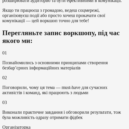
розширювати аудиторію та бути ефективними в комунікації.
Якщо ти працюєш з громадою, ведеш соцмережі,
організовуєш події або просто хочеш прокачати свої
комунікації — цей воркшоп точно для тебе!
Перегляньте запис воркшопу, під час
якого ми:
01
Познайомились з основними принципами створення
безбарʼєрних інформаційних матеріалів
02
Поговорили, чому ця тема — must-have для сучасних
активістів і команд, які працюють з людьми
03
Виконали практичне завдання і обговорили результати, тож
була можливість одразу отримати фідбек
Організаторка