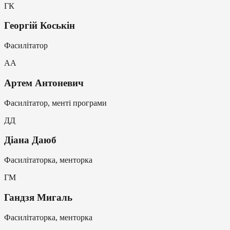
ГК
Георгій Коськін
Фасилітатор
АА
Артем Антоневич
Фасилітатор, менті програми
ДД
Діана Даюб
Фасилітаторка, менторка
ГМ
Гандзя Мигаль
Фасилітаторка, менторка