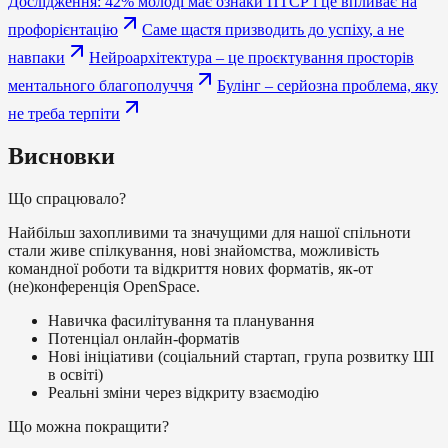
Дослідження: 42% молоді має ознаки ПТСР і це впливає на
профорієнтацію
Саме щастя призводить до успіху, а не
навпаки
Нейроархітектура – це проєктування просторів
ментального благополуччя
Булінг – серйозна проблема, яку
не треба терпіти
Висновки
Що спрацювало?
Найбільш захопливими та значущими для нашої спільноти
стали живе спілкування, нові знайомства, можливість
командної роботи та відкриття нових форматів, як-от
(не)конференція OpenSpace.
Навичка фасилітування та планування
Потенціал онлайн-форматів
Нові ініціативи (соціальний стартап, група розвитку ШІ
в освіті)
Реальні зміни через відкриту взаємодію
Що можна покращити?