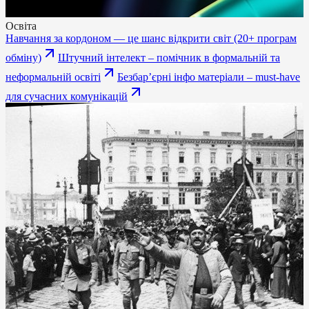
Освіта
Навчання за кордоном — це шанс відкрити світ (20+ програм
обміну)
Штучний інтелект – помічник в формальній та
неформальній освіті
Безбарʼєрні інфо матеріали – must-have
для сучасних комунікацій