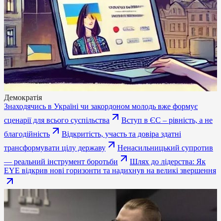
Демократія
Знаходячись в Україні чи закордоном молодь вже формує
сценарії для всього суспільства
Вступ в ЄС – рівність, а не
благодійність
Відкритість, участь та довіра здатні
трансформувати цілу державу
Ненасильницький супротив
— реальний інструмент боротьби
Шлях до лідерства: Як
EYE відкрив нові горизонти та надихнув на великі звершення