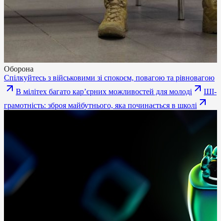
Оборона
Спілкуйтесь з військовими зі спокоєм, повагою та рівновагою
В мілітех багато карʼєрних можливостей для молоді
ШІ-
грамотність: зброя майбутнього, яка починається в школі