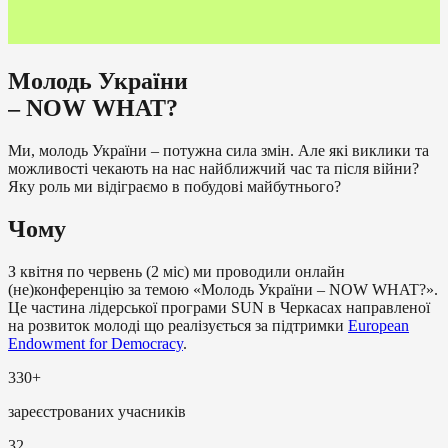
Молодь України
–
NOW WHAT?
Ми, молодь України – потужна сила змін. Але які виклики та
можливості чекають на нас найближчий час та після війни?
Яку роль ми відіграємо в побудові майбутнього?
Чому
З квітня по червень (2 міс) ми проводили онлайн
(не)конференцію за темою «Молодь України – NOW WHAT?».
Це частина лідерської програми SUN в Черкасах направленої
на розвиток молоді що реалізується за підтримки
European
Endowment for Democracy
.
330+
зареєстрованих учасників
32