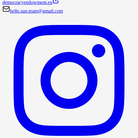
democracyendowment.eu
hello.sun.team@gmail.com