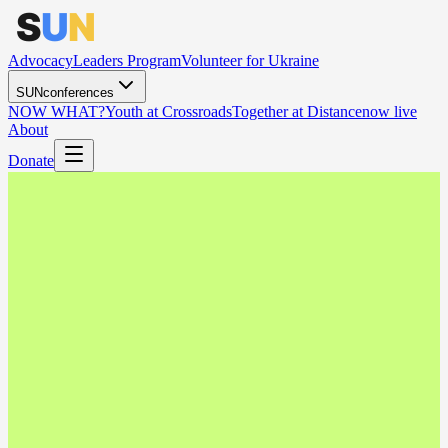
Advocacy
Leaders Program
Volunteer for Ukraine
SUNconferences
NOW WHAT?
Youth at Crossroads
Together at Distance
now live
About
Donate