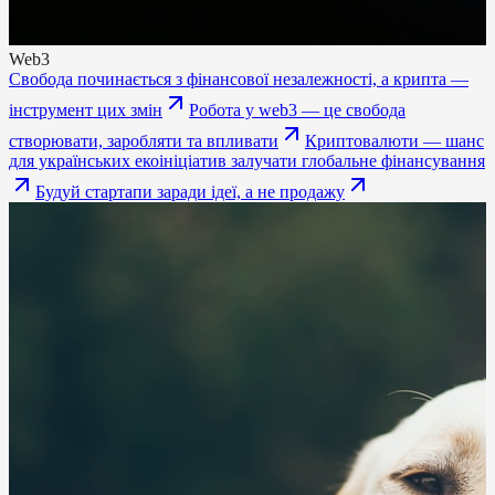
Web3
Свобода починається з фінансової незалежності, а крипта —
інструмент цих змін
Робота у web3 — це свобода
створювати, заробляти та впливати
Криптовалюти — шанс
для українських екоініціатив залучати глобальне фінансування
Будуй стартапи заради ідеї, а не продажу