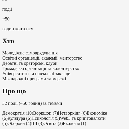
події
~50
годин контенту
Хто
Молодіжне самоврядування
Освітні організації, академії, менторство
Дебатні та ораторські клуби
Громадські організації та волонтерство
Університети та навчальні заклади
Міжнародні програми та мережі
Про що
32 події (~50 годин) за темами
Демократія
(
10
)
Воркшоп
(
7
)
Нетворкінг
(
6
)
Економіка
(
6
)
Культура
(
6
)
Психологія
(
5
)
Web3 та криптовалюти
(
5
)
Оборона
(
4
)
ШІ
(
3
)
Освіта
(
3
)
Екологія
(
1
)