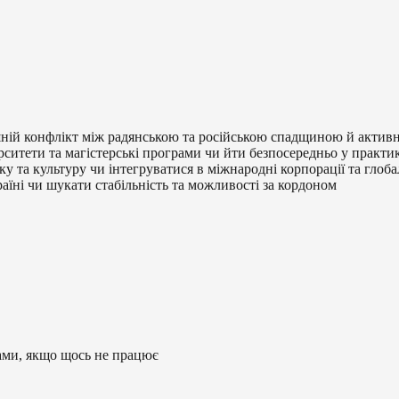
ій конфлікт між радянською та російською спадщиною й активн
рситети та магістерські програми чи йти безпосередньо у практи
у та культуру чи інтегруватися в міжнародні корпорації та глоба
аїні чи шукати стабільність та можливості за кордоном
ами, якщо щось не працює