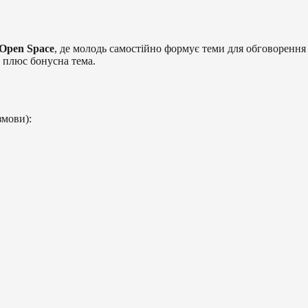
Open Space
, де молодь самостійно формує теми для обговоренн
м плюс бонусна тема.
змови):