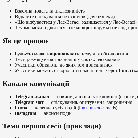
Взаємна повага та інклюзивність
Відкрите спілкування без записів (для безпеки)
«Що відбувається у Лас-Вегасі, залишається у Лас-Вегасі»
Темами можна ділитися, але конкретні думки не слід пр
Як це працює
Будь-хто може
запропонувати тему
для обговорення
Теми розміщуються на дошці у слотах час/кімната
Учасники обирають, до яких тем приєднатися
Учасники можуть створювати власні події через
Luma
(ка
Канали комунікації
Telegram-канал
— новини, анонси, можливості (гранти, 
Telegram-чат
— спілкування, опитування, запрошення
Luma
— календар усіх подій (
luma.us/crossroads
)
Instagram
— анонси подій
Теми першої сесії (приклади)