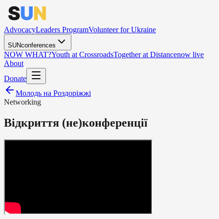
Advocacy
Leaders Program
Volunteer for Ukraine
SUNconferences
NOW WHAT?
Youth at Crossroads
Together at Distance
now live
About
Donate
Молодь на Роздоріжжі
Networking
Відкриття (не)конференції