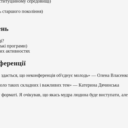
нституційному середовищі)
ь старшого покоління)
ень
і?
ські програми)
их активностях
ференції
 і здається, що неконференція об'єднує молодь» — Олена Власенк
вколо таких складних і важливих тем» — Катерина Дячинська
форматі. Я очікував, що якась мудра людина буде виступати, але